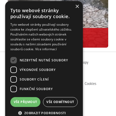
×
Tyto webové stránky
používají soubory cookie.
Tyto webové stránky používají soubory
cookie ke zlepšení uživatelského zážitku.
Používáním našich webových stránek
PROPUSTEK SVĚTLÁ
souhlasíte se všemi soubory cookie v
souladu s našimi zásadami používání
souborů cookie.
Více informací
NEZBYTNĚ NUTNÉ SOUBORY
| úspěšné weby a eshopy
VÝKONOVÉ SOUBORY
SOUBORY CÍLENÍ
Zásady zpracování osobních údajů
Cookies
FUNKČNÍ SOUBORY
Oznamovací systém
VŠE PŘIJMOUT
VŠE ODMÍTNOUT
ZOBRAZIT PODROBNOSTI